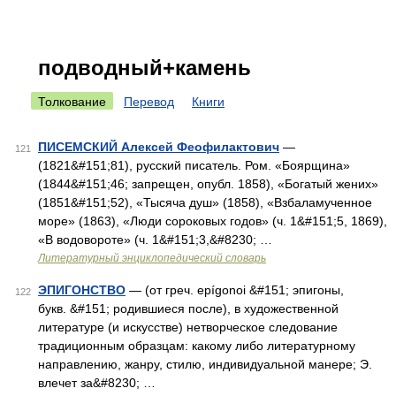
подводный+камень
Толкование
Перевод
Книги
ПИСЕМСКИЙ Алексей Феофилактович
—
121
(1821&#151;81), русский писатель. Ром. «Боярщина»
(1844&#151;46; запрещен, опубл. 1858), «Богатый жених»
(1851&#151;52), «Тысяча душ» (1858), «Взбаламученное
море» (1863), «Люди сороковых годов» (ч. 1&#151;5, 1869),
«В водовороте» (ч. 1&#151;3,&#8230; …
Литературный энциклопедический словарь
ЭПИГОНСТВО
— (от греч. epígonoi &#151; эпигоны,
122
букв. &#151; родившиеся после), в художественной
литературе (и искусстве) нетворческое следование
традиционным образцам: какому либо литературному
направлению, жанру, стилю, индивидуальной манере; Э.
влечет за&#8230; …