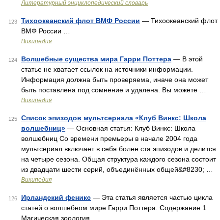
Литературный энциклопедический словарь
Тихоокеанский флот ВМФ России
— Тихоокеанский флот
123
ВМФ России …
Википедия
Волшебные существа мира Гарри Поттера
— В этой
124
статье не хватает ссылок на источники информации.
Информация должна быть проверяема, иначе она может
быть поставлена под сомнение и удалена. Вы можете …
Википедия
Список эпизодов мультсериала «Клуб Винкс: Школа
125
волшебниц»
— Основная статья: Клуб Винкс: Школа
волшебниц Со времени премьеры в начале 2004 года
мультсериал включает в себя более ста эпизодов и делится
на четыре сезона. Общая структура каждого сезона состоит
из двадцати шести серий, объединённых общей&#8230; …
Википедия
Ирландский феникс
— Эта статья является частью цикла
126
статей о волшебном мире Гарри Поттера. Содержание 1
Магическая зоология …